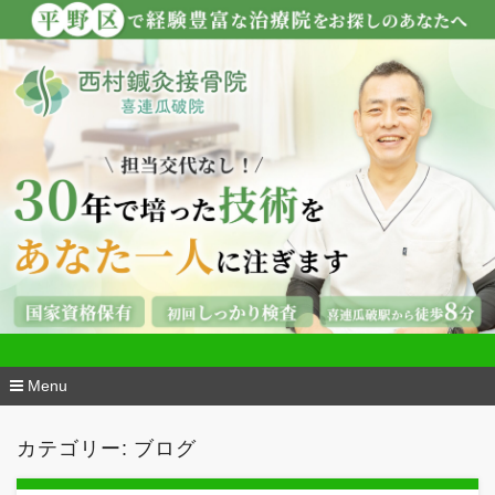
看護師も通う『西村鍼灸接骨院・喜連瓜破
院』
Menu
コ
ン
カテゴリー:
ブログ
テ
ン
ツ