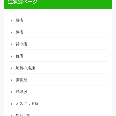
症状別ページ
腰痛
膝痛
背中痛
首痛
足首の捻挫
腱鞘炎
野球肘
オスグッド症
外反母趾