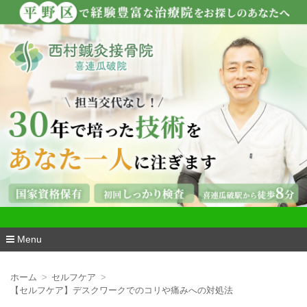
看護師も通う『西村鍼灸接骨院・喜連瓜破
院』
Menu
コ
ン
ホーム
セルフケア
テ
【セルフケア】デスクワークでのコリや痛みへの対処法
ン
ツ