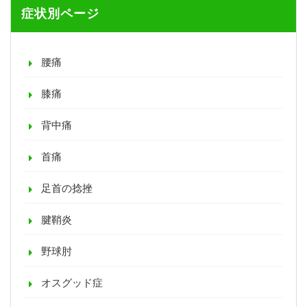
症状別ページ
腰痛
膝痛
背中痛
首痛
足首の捻挫
腱鞘炎
野球肘
オスグッド症