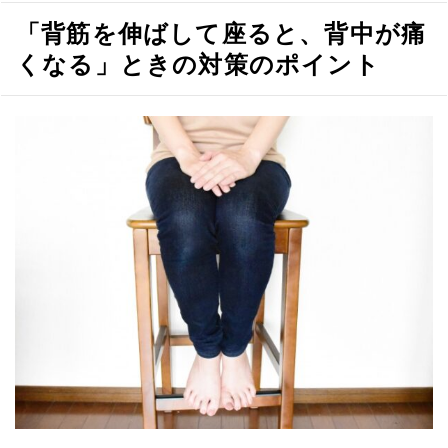
へ
「背筋を伸ばして座ると、背中が痛
移
動
くなる」ときの対策のポイント