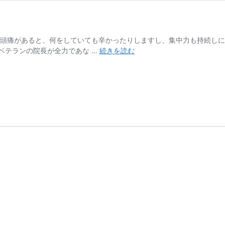
 頭痛があると、何をしていても辛かったりしますし、集中力も持続し
頭
ベテランの院長が全力であな …
続きを読む
痛